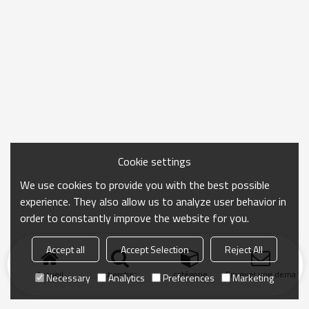
Cookie settings
We use cookies to provide you with the best possible
experience. They also allow us to analyze user behavior in
order to constantly improve the website for you.
Accept all
Accept Selection
Reject All
Accueil
chercher
catégorie
Envoyer une demand
Necessary
Analytics
Preferences
Marketing